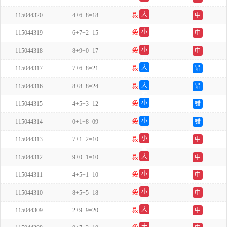
单
大
115044320
4+6+8=18
殺
中
单
小
115044319
6+7+2=15
殺
中
双
小
115044318
8+9+0=17
殺
中
双
大
115044317
7+6+8=21
殺
错
单
大
115044316
8+8+8=24
殺
错
双
小
115044315
4+5+3=12
殺
错
双
小
115044314
0+1+8=09
殺
错
单
小
115044313
7+1+2=10
殺
中
单
大
115044312
9+0+1=10
殺
中
单
小
115044311
4+5+1=10
殺
中
单
小
115044310
8+5+5=18
殺
中
单
大
115044309
2+9+9=20
殺
中
单