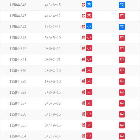
大
115044346
4+3+8=15
殺
错
单
大
115044345
4+4+4=12
殺
中
单
小
115044344
1+8+2=11
殺
错
单
小
115044343
5+0+5=10
殺
中
单
小
115044342
0+6+6=12
殺
中
单
小
115044341
5+9+7=21
殺
中
双
大
115044340
2+6+2=10
殺
中
双
大
115044339
1+3+6=10
殺
中
单
大
115044338
7+8+0=15
殺
中
双
大
115044337
3+5+5=13
殺
中
双
小
115044336
5+1+9=15
殺
中
单
大
115044335
0+4+9=13
殺
中
单
小
115044334
5+2+7=14
殺
中