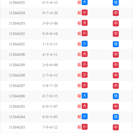
大
115044295
6+5+4=15
殺
错
单
小
115044294
9+7+4=20
殺
中
双
大
115044293
3+0+3=06
殺
中
双
小
115044292
9+9+0=18
殺
中
双
小
115044291
1+5+5=11
殺
错
单
大
115044290
4+3+4=11
殺
中
单
小
115044289
2+0+6=08
殺
中
单
小
115044288
2+7+6=15
殺
中
单
小
115044287
5+8+7=20
殺
中
双
大
115044286
8+7+0=15
殺
错
单
大
115044285
6+0+1=07
殺
中
双
小
115044284
0+0+5=05
殺
错
单
小
115044283
7+9+6=22
殺
中
双