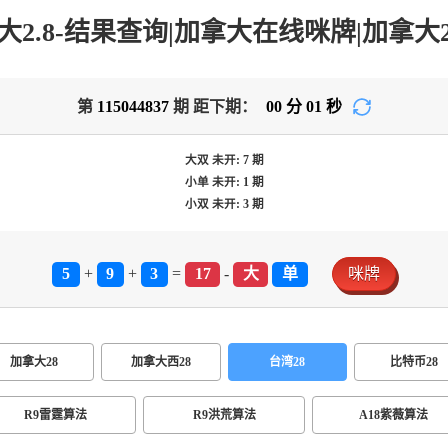
第
115044837
期 距下期：
00
分
01
秒
大双
未开:
7
期
小单
未开:
1
期
小双
未开:
3
期
5
+
9
+
3
=
17
-
大
单
咪牌
加拿大28
加拿大西28
台湾28
比特币28
R9雷霆算法
R9洪荒算法
A18紫薇算法