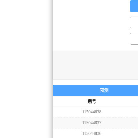
预测
期号
115044838
115044837
115044836