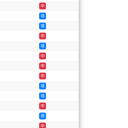
中
错
错
中
错
中
中
中
错
错
中
错
中