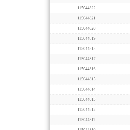
115044822
115044821
115044820
115044819
115044818
115044817
115044816
115044815
115044814
115044813
115044812
115044811
115044810