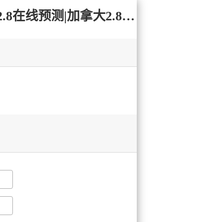
在线预测 -- G28.cc 加拿大2.8-结果查询|加拿大在线咪牌|加拿大2.8在线预测|加拿大2.8结果分析|加拿大2.8在线_专注研究在线_加拿大2.8 PC查询结果预测走势_官方数据!