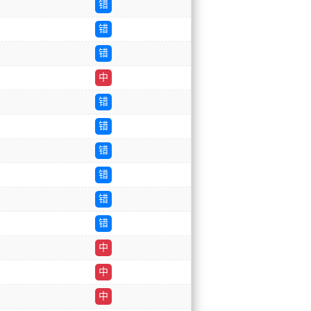
错
错
错
中
错
错
错
错
错
错
中
中
中