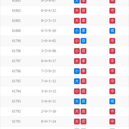
61803
0+3+4=07
大
单
中
61802
8+8+6=22
大
双
中
61801
8+2+5=15
大
单
中
61800
6+5+9=20
小
单
错
61799
1+0+4=05
小
双
中
61798
3+5+0=08
小
双
中
61797
8+0+9=17
大
单
中
61796
7+5+9=21
小
单
中
61795
7+4+1=12
大
双
中
61794
3+6+3=12
小
双
中
61793
5+6+0=11
大
双
错
61792
2+9+7=18
大
双
中
61791
8+9+7=24
大
双
中