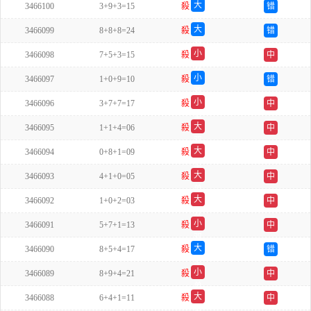
大
3466100
3+9+3=15
殺
错
单
大
3466099
8+8+8=24
殺
错
双
小
3466098
7+5+3=15
殺
中
双
小
3466097
1+0+9=10
殺
错
双
小
3466096
3+7+7=17
殺
中
单
大
3466095
1+1+4=06
殺
中
双
大
3466094
0+8+1=09
殺
中
单
大
3466093
4+1+0=05
殺
中
单
大
3466092
1+0+2=03
殺
中
双
小
3466091
5+7+1=13
殺
中
双
大
3466090
8+5+4=17
殺
错
单
小
3466089
8+9+4=21
殺
中
单
大
3466088
6+4+1=11
殺
中
单