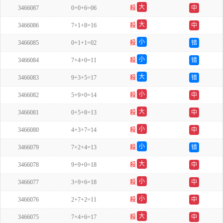
大
3466087
0+0+6=06
殺
中
单
大
3466086
7+1+8=16
殺
中
单
小
3466085
0+1+1=02
殺
错
双
小
3466084
7+4+0=11
殺
错
单
大
3466083
9+3+5=17
殺
错
单
小
3466082
5+9+0=14
殺
中
单
大
3466081
0+5+8=13
殺
中
双
小
3466080
4+3+7=14
殺
中
双
小
3466079
7+2+4=13
殺
错
单
大
3466078
9+9+0=18
殺
中
单
小
3466077
3+9+6=18
殺
中
单
小
3466076
2+7+2=11
殺
中
双
大
3466075
7+4+6=17
殺
中