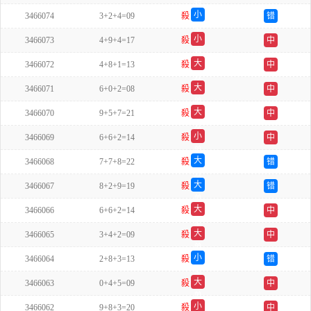
双
小
3466074
3+2+4=09
殺
错
单
小
3466073
4+9+4=17
殺
中
双
大
3466072
4+8+1=13
殺
中
双
大
3466071
6+0+2=08
殺
中
单
大
3466070
9+5+7=21
殺
中
双
小
3466069
6+6+2=14
殺
中
单
大
3466068
7+7+8=22
殺
错
双
大
3466067
8+2+9=19
殺
错
单
大
3466066
6+6+2=14
殺
中
单
大
3466065
3+4+2=09
殺
中
单
小
3466064
2+8+3=13
殺
错
单
大
3466063
0+4+5=09
殺
中
单
小
3466062
9+8+3=20
殺
中