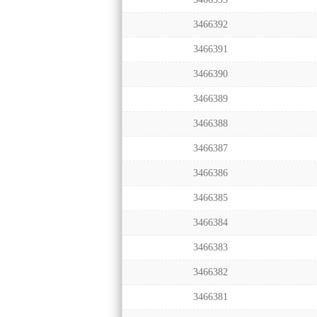
3466392
3466391
3466390
3466389
3466388
3466387
3466386
3466385
3466384
3466383
3466382
3466381