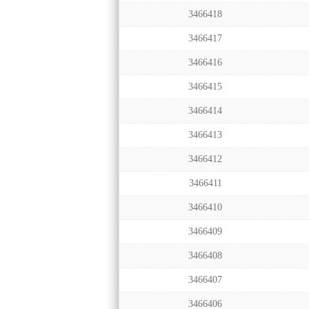
3466418
3466417
3466416
3466415
3466414
3466413
3466412
3466411
3466410
3466409
3466408
3466407
3466406