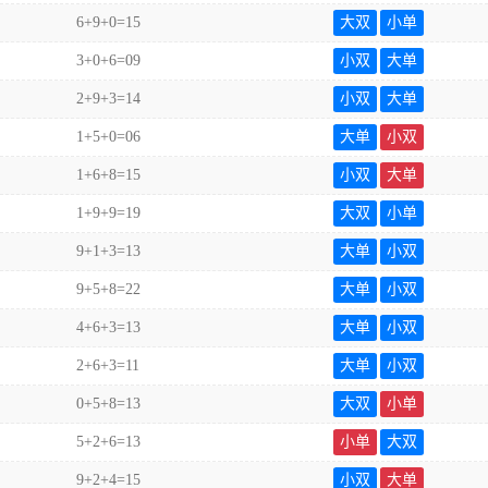
6+9+0=15
大双
小单
3+0+6=09
小双
大单
2+9+3=14
小双
大单
1+5+0=06
大单
小双
1+6+8=15
小双
大单
1+9+9=19
大双
小单
9+1+3=13
大单
小双
9+5+8=22
大单
小双
4+6+3=13
大单
小双
2+6+3=11
大单
小双
0+5+8=13
大双
小单
5+2+6=13
小单
大双
9+2+4=15
小双
大单