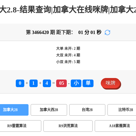
第
3466420
期 距下期：
01
分
01
秒
大单
未开:
2
期
大双
未开:
4
期
小双
未开:
5
期
0
+
1
+
4
=
05
-
小
单
咪牌
加拿大28
加拿大西28
台湾28
比特币28
R9雷霆算法
R9洪荒算法
A18紫薇算法