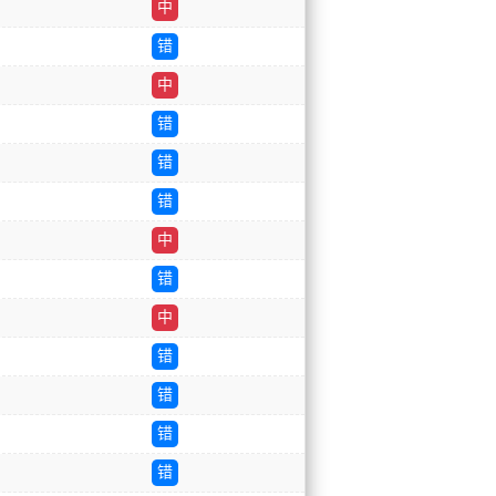
中
错
中
错
错
错
中
错
中
错
错
错
错