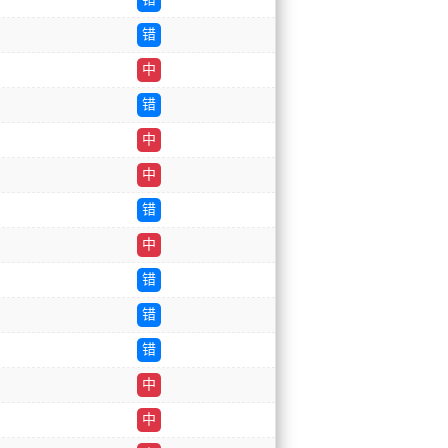
错
中
错
中
中
错
中
错
错
错
中
中