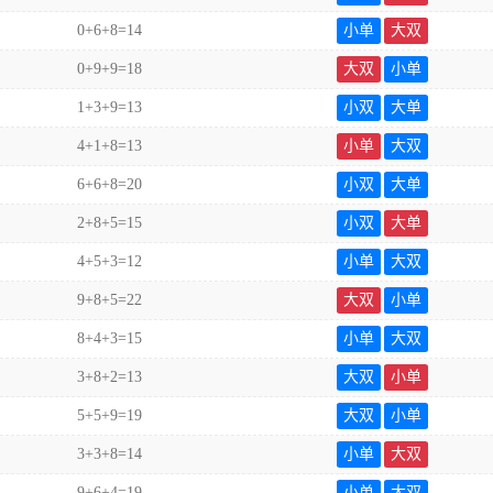
0+6+8=14
小单
大双
0+9+9=18
大双
小单
1+3+9=13
小双
大单
4+1+8=13
小单
大双
6+6+8=20
小双
大单
2+8+5=15
小双
大单
4+5+3=12
小单
大双
9+8+5=22
大双
小单
8+4+3=15
小单
大双
3+8+2=13
大双
小单
5+5+9=19
大双
小单
3+3+8=14
小单
大双
9+6+4=19
小单
大双