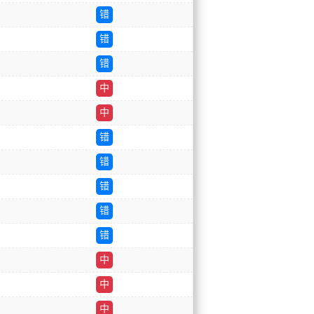
错
错
错
中
中
错
错
错
错
错
中
中
中