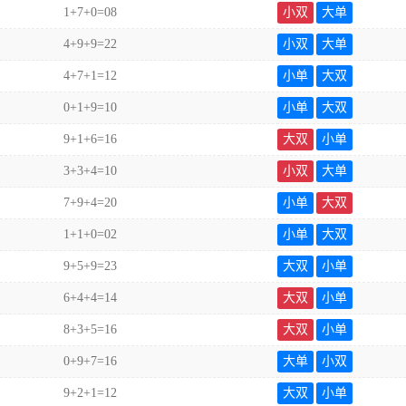
1+7+0=08
小双
大单
4+9+9=22
小双
大单
4+7+1=12
小单
大双
0+1+9=10
小单
大双
9+1+6=16
大双
小单
3+3+4=10
小双
大单
7+9+4=20
小单
大双
1+1+0=02
小单
大双
9+5+9=23
大双
小单
6+4+4=14
大双
小单
8+3+5=16
大双
小单
0+9+7=16
大单
小双
9+2+1=12
大双
小单