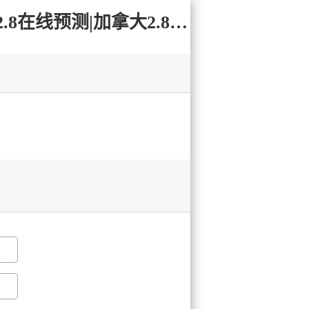
在线预测 -- G28.cc 加拿大2.8-结果查询|加拿大在线咪牌|加拿大2.8在线预测|加拿大2.8结果分析|加拿大2.8在线_专注研究在线_加拿大2.8 PC查询结果预测走势_官方数据!