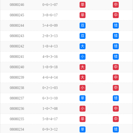
08080246
0+6+1=07
单
中
08080245
3+8+6=17
单
中
08080244
5+4+0=09
双
错
08080243
2+8+3=13
双
错
08080242
1+8+4=13
大
错
08080241
4+9+3=16
小
错
08080240
1+8+9=18
大
中
08080239
4+6+4=14
大
中
08080238
0+2+1=03
小
中
08080237
6+3+1=10
单
错
08080236
1+0+7=08
小
中
08080235
5+8+4=17
单
中
08080234
0+9+3=12
单
错