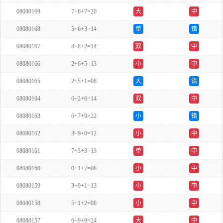
08080169
7+6+7=20
大
中
08080168
5+6+3=14
单
错
08080167
4+8+2=14
双
中
08080166
2+6+5=13
小
中
08080165
2+5+1=08
大
错
08080164
6+2+6=14
双
中
08080163
6+7+9=22
小
错
08080162
3+9+0=12
小
中
08080161
7+3+3=13
单
中
08080160
0+1+7=08
小
中
08080159
3+9+1=13
小
中
08080158
5+1+2=08
小
中
08080157
6+9+9=24
大
中