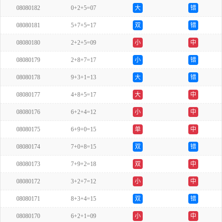
08080182
0+2+5=07
大
错
08080181
5+7+5=17
双
错
08080180
2+2+5=09
小
中
08080179
2+8+7=17
小
错
08080178
9+3+1=13
大
错
08080177
4+8+5=17
大
中
08080176
6+2+4=12
小
中
08080175
6+9+0=15
单
中
08080174
7+0+8=15
双
错
08080173
7+9+2=18
双
中
08080172
3+2+7=12
小
中
08080171
8+3+4=15
双
错
08080170
6+2+1=09
小
中