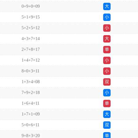
0+9+0=09
大
5+1+9=15
小
5+2+5=12
小
4+3+7=14
大
2+7+8=17
单
1+4+7=12
小
8+0+3=11
小
1+3+4=08
双
7+9+2=18
小
1+6+4=11
单
1+7+1=09
大
5+0+6=11
双
9+8+3=20
单