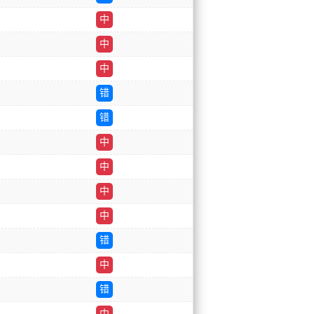
中
中
中
错
错
中
中
中
中
错
中
错
中