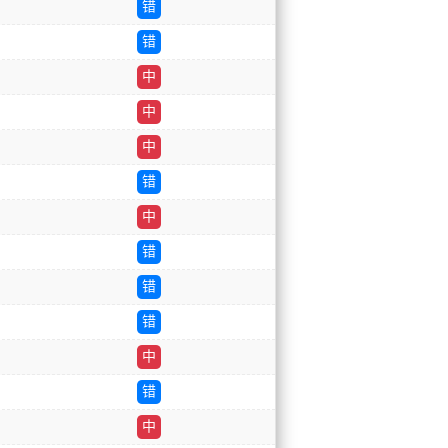
错
错
中
中
中
错
中
错
错
错
中
错
中