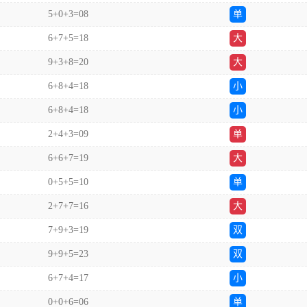
5+0+3=08
单
6+7+5=18
大
9+3+8=20
大
6+8+4=18
小
6+8+4=18
小
2+4+3=09
单
6+6+7=19
大
0+5+5=10
单
2+7+7=16
大
7+9+3=19
双
9+9+5=23
双
6+7+4=17
小
0+0+6=06
单