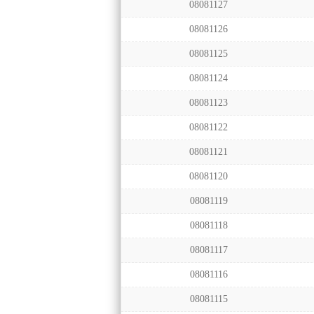
08081127
08081126
08081125
08081124
08081123
08081122
08081121
08081120
08081119
08081118
08081117
08081116
08081115