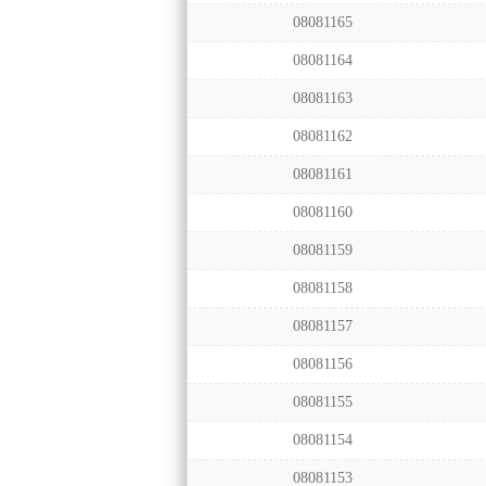
08081165
08081164
08081163
08081162
08081161
08081160
08081159
08081158
08081157
08081156
08081155
08081154
08081153