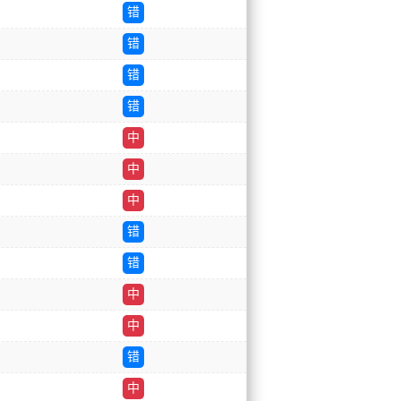
错
错
错
错
中
中
中
错
错
中
中
错
中