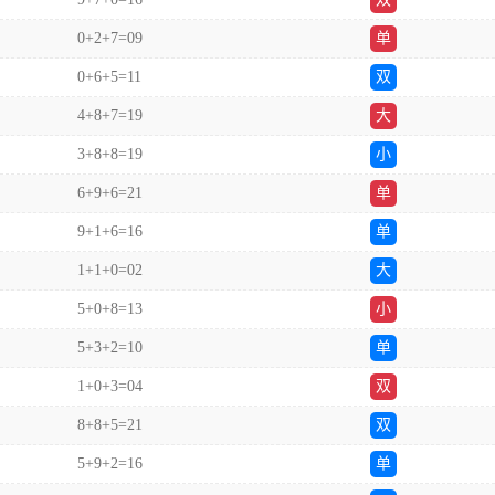
0+2+7=09
单
0+6+5=11
双
4+8+7=19
大
3+8+8=19
小
6+9+6=21
单
9+1+6=16
单
1+1+0=02
大
5+0+8=13
小
5+3+2=10
单
1+0+3=04
双
8+8+5=21
双
5+9+2=16
单