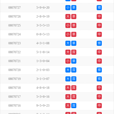
08070727
5+9+6=20
小
单
错
08070726
2+8+9=19
大
单
中
08070725
3+5+5=13
小
单
中
08070724
0+8+5=13
小
单
中
08070723
4+3+1=08
大
单
错
08070722
5+1+8=14
大
双
中
08070721
1+3+0=04
小
单
中
08070720
2+1+0=03
大
双
错
08070719
3+1+3=07
大
双
错
08070718
4+8+6=18
大
双
中
08070717
5+3+8=16
大
双
中
08070716
9+5+9=23
大
双
中