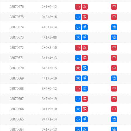
08070676
2+1+9=12
小
双
中
08070675
0+8+8=16
小
双
中
08070674
4+8+2=14
小
单
错
08070673
4+1+3=08
大
单
错
08070672
2+5+3=10
小
双
中
08070671
8+1+4=13
大
单
中
08070670
6+6+3=15
大
双
中
08070669
4+1+5=10
大
单
错
08070668
8+4+0=12
小
单
中
08070667
3+7+9=19
小
单
中
08070666
0+1+9=10
大
双
中
08070665
9+4+1=14
小
单
错
08070664
7+1+5=13
大
双
错