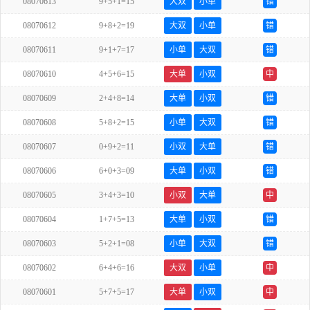
08070613
9+5+1=15
大双
小单
错
08070612
9+8+2=19
大双
小单
错
08070611
9+1+7=17
小单
大双
错
08070610
4+5+6=15
大单
小双
中
08070609
2+4+8=14
大单
小双
错
08070608
5+8+2=15
小单
大双
错
08070607
0+9+2=11
小双
大单
错
08070606
6+0+3=09
大单
小双
错
08070605
3+4+3=10
小双
大单
中
08070604
1+7+5=13
大单
小双
错
08070603
5+2+1=08
小单
大双
错
08070602
6+4+6=16
大双
小单
中
08070601
5+7+5=17
大单
小双
中