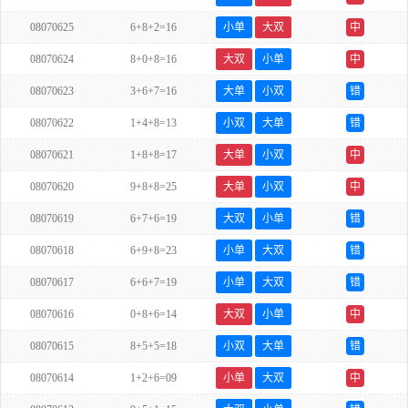
08070625
6+8+2=16
小单
大双
中
08070624
8+0+8=16
大双
小单
中
08070623
3+6+7=16
大单
小双
错
08070622
1+4+8=13
小双
大单
错
08070621
1+8+8=17
大单
小双
中
08070620
9+8+8=25
大单
小双
中
08070619
6+7+6=19
大双
小单
错
08070618
6+9+8=23
小单
大双
错
08070617
6+6+7=19
小单
大双
错
08070616
0+8+6=14
大双
小单
中
08070615
8+5+5=18
小双
大单
错
08070614
1+2+6=09
小单
大双
中