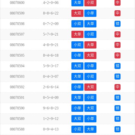
08070600
4+2+0=06
大单
小双
中
08070599
8+8+6=22
大双
小单
中
08070598
0+7+2=09
小双
大单
错
08070597
5+7+9=21
大单
小双
中
08070596
4+8+9=21
小双
大单
中
08070595
8+4+6=18
小单
大双
中
08070594
5+9+3=17
大双
小单
错
08070593
0+4+3=07
大单
小双
错
08070592
2+6+6=14
小单
大双
中
08070591
0+5+4=09
大单
小双
错
08070590
9+6+8=23
小单
大双
错
08070589
1+2+9=12
大双
小单
错
08070588
0+9+4=13
小双
大单
错