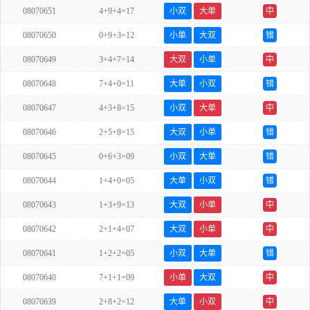
08070651
4+9+4=17
小双
大单
中
08070650
0+9+3=12
小单
大双
错
08070649
3+4+7=14
大双
小单
中
08070648
7+4+0=11
大单
小双
错
08070647
4+3+8=15
小双
大单
中
08070646
2+5+8=15
大双
小单
错
08070645
0+6+3=09
小双
大单
错
08070644
1+4+0=05
大单
小双
错
08070643
1+3+9=13
大双
小单
中
08070642
2+1+4=07
大双
小单
中
08070641
1+2+2=05
小双
大单
错
08070640
7+1+1=09
小单
大双
中
08070639
2+8+2=12
大单
小双
中