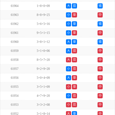
61964
1+8+0=09
大
双
错
61963
8+8+9=25
小
单
中
61962
5+6+5=16
小
单
错
61961
9+5+1=15
小
单
中
61960
3+8+1=12
大
单
错
61959
5+1+0=06
大
双
中
61958
8+5+7=20
大
双
中
61957
9+2+9=20
小
双
中
61956
5+0+4=09
大
单
中
61955
3+5+1=09
小
单
中
61954
4+7+9=20
小
双
中
61953
3+3+2=08
小
双
中
61952
5+1+8=14
大
单
中