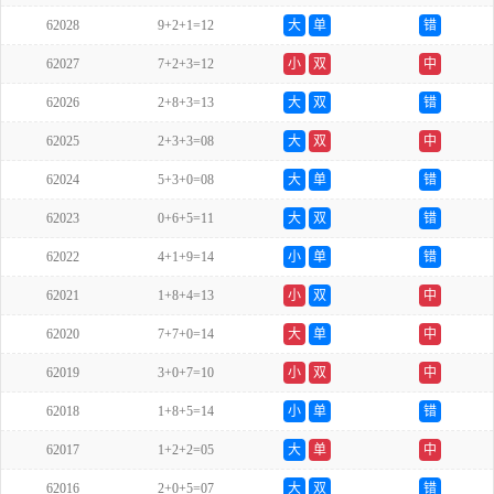
62028
9+2+1=12
大
单
错
62027
7+2+3=12
小
双
中
62026
2+8+3=13
大
双
错
62025
2+3+3=08
大
双
中
62024
5+3+0=08
大
单
错
62023
0+6+5=11
大
双
错
62022
4+1+9=14
小
单
错
62021
1+8+4=13
小
双
中
62020
7+7+0=14
大
单
中
62019
3+0+7=10
小
双
中
62018
1+8+5=14
小
单
错
62017
1+2+2=05
大
单
中
62016
2+0+5=07
大
双
错