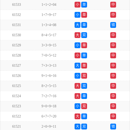
61533
1+1+2=04
小
单
中
61532
1+7+9=17
小
单
中
61531
1+3+4=08
大
单
错
61530
8+4+5=17
大
双
中
61529
3+3+9=15
小
单
中
61528
7+0+5=12
小
单
中
61527
7+3+3=13
大
单
中
61526
9+1+6=16
小
双
中
61525
8+2+5=15
大
双
中
61524
7+2+7=16
大
单
中
61523
9+0+9=18
小
双
中
61522
6+7+7=20
大
单
中
61521
2+0+9=11
大
双
错