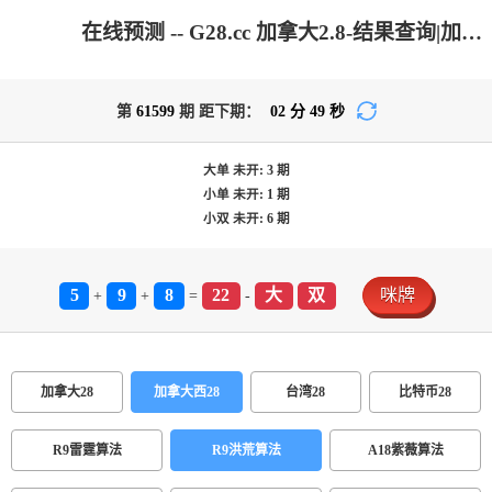
在线预测 -- G28.cc 加拿大2.8-结果查询|加拿大在线咪牌|加拿大2.8在线预测|加拿大2.8结果分析|加拿大2.8在线_专注研究在线_加拿大2.8 PC查询结果预测走势_官方数据!
第
61599
期 距下期：
02
分
49
秒
大单
未开:
3
期
小单
未开:
1
期
小双
未开:
6
期
5
9
8
22
大
双
咪牌
+
+
=
-
加拿大28
加拿大西28
台湾28
比特币28
R9雷霆算法
R9洪荒算法
A18紫薇算法