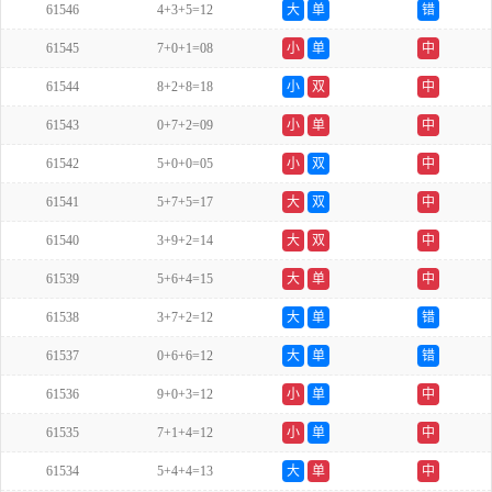
61546
4+3+5=12
大
单
错
61545
7+0+1=08
小
单
中
61544
8+2+8=18
小
双
中
61543
0+7+2=09
小
单
中
61542
5+0+0=05
小
双
中
61541
5+7+5=17
大
双
中
61540
3+9+2=14
大
双
中
61539
5+6+4=15
大
单
中
61538
3+7+2=12
大
单
错
61537
0+6+6=12
大
单
错
61536
9+0+3=12
小
单
中
61535
7+1+4=12
小
单
中
61534
5+4+4=13
大
单
中