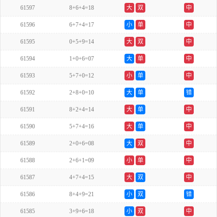
61597
8+6+4=18
大
双
中
61596
6+7+4=17
小
单
中
61595
0+5+9=14
大
双
中
61594
1+0+6=07
大
单
中
61593
5+7+0=12
小
单
中
61592
2+8+0=10
大
单
错
61591
8+2+4=14
大
单
中
61590
5+7+4=16
大
单
中
61589
2+0+6=08
大
双
中
61588
2+6+1=09
小
单
中
61587
4+7+4=15
大
双
中
61586
8+4+9=21
小
双
错
61585
3+9+6=18
小
双
中