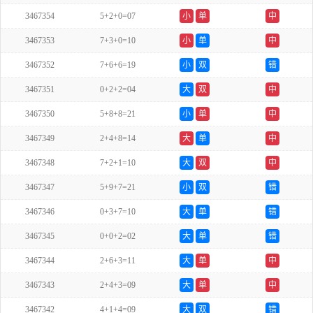
3467354
5+2+0=07
小
单
中
3467353
7+3+0=10
小
单
中
3467352
7+6+6=19
小
双
错
3467351
0+2+2=04
大
双
中
3467350
5+8+8=21
小
单
中
3467349
2+4+8=14
大
单
中
3467348
7+2+1=10
大
双
中
3467347
5+9+7=21
小
双
错
3467346
0+3+7=10
大
单
错
3467345
0+0+2=02
大
单
错
3467344
2+6+3=11
大
单
中
3467343
2+4+3=09
大
单
中
3467342
4+1+4=09
大
双
错