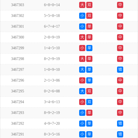
3467303
6+8+0=14
大
双
中
3467302
5+5+8=18
小
双
中
3467301
6+7+4=17
小
单
中
3467300
2+8+9=19
大
单
中
3467299
1+4+5=10
小
单
中
3467298
8+2+9=19
大
单
中
3467297
1+0+9=10
大
单
错
3467296
2+1+3=06
小
单
中
3467295
0+2+6=08
大
双
中
3467294
3+4+6=13
小
双
中
3467293
8+9+2=19
小
单
中
3467292
4+9+7=20
小
单
错
3467291
8+3+5=16
小
单
错