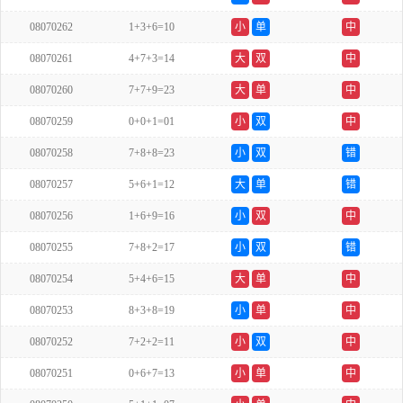
08070262
1+3+6=10
小
单
中
08070261
4+7+3=14
大
双
中
08070260
7+7+9=23
大
单
中
08070259
0+0+1=01
小
双
中
08070258
7+8+8=23
小
双
错
08070257
5+6+1=12
大
单
错
08070256
1+6+9=16
小
双
中
08070255
7+8+2=17
小
双
错
08070254
5+4+6=15
大
单
中
08070253
8+3+8=19
小
单
中
08070252
7+2+2=11
小
双
中
08070251
0+6+7=13
小
单
中