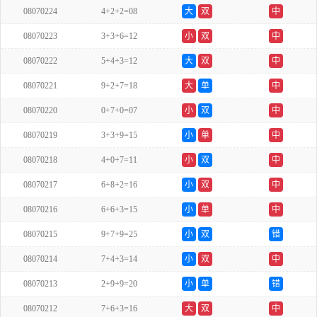
08070224
4+2+2=08
大
双
中
08070223
3+3+6=12
小
双
中
08070222
5+4+3=12
大
双
中
08070221
9+2+7=18
大
单
中
08070220
0+7+0=07
小
双
中
08070219
3+3+9=15
小
单
中
08070218
4+0+7=11
小
双
中
08070217
6+8+2=16
小
双
中
08070216
6+6+3=15
小
单
中
08070215
9+7+9=25
小
双
错
08070214
7+4+3=14
小
双
中
08070213
2+9+9=20
小
单
错
08070212
7+6+3=16
大
双
中