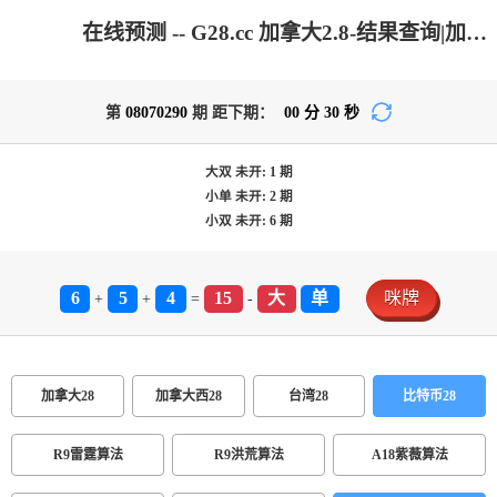
在线预测 -- G28.cc 加拿大2.8-结果查询|加拿大在线咪牌|加拿大2.8在线预测|加拿大2.8结果分析|加拿大2.8在线_专注研究在线_加拿大2.8 PC查询结果预测走势_官方数据!
第
08070290
期 距下期：
00
分
30
秒
大双
未开:
1
期
小单
未开:
2
期
小双
未开:
6
期
6
5
4
15
大
单
咪牌
+
+
=
-
加拿大28
加拿大西28
台湾28
比特币28
R9雷霆算法
R9洪荒算法
A18紫薇算法