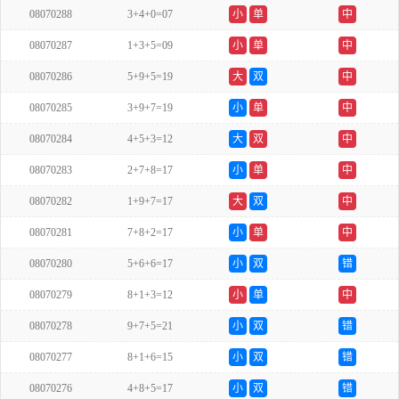
08070288
3+4+0=07
小
单
中
08070287
1+3+5=09
小
单
中
08070286
5+9+5=19
大
双
中
08070285
3+9+7=19
小
单
中
08070284
4+5+3=12
大
双
中
08070283
2+7+8=17
小
单
中
08070282
1+9+7=17
大
双
中
08070281
7+8+2=17
小
单
中
08070280
5+6+6=17
小
双
错
08070279
8+1+3=12
小
单
中
08070278
9+7+5=21
小
双
错
08070277
8+1+6=15
小
双
错
08070276
4+8+5=17
小
双
错