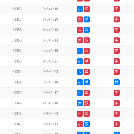
61358
9+6+4=19
小
单
中
61357
8+6+6=20
大
单
中
61356
6+4+9=19
大
双
中
61355
0+8+6=14
大
双
中
61354
4+4+8=16
小
双
中
61353
9+8+8=25
小
单
中
61352
0+5+0=05
大
单
中
61351
3+7+8=18
小
单
错
61350
9+3+5=17
小
单
中
61349
4+0+6=10
大
双
中
61348
2+1+0=03
小
单
中
61347
5+1+7=13
小
双
中