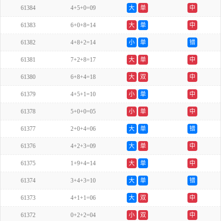
61384
4+5+0=09
大
单
中
61383
6+0+8=14
大
单
中
61382
4+8+2=14
小
单
错
61381
7+2+8=17
大
单
中
61380
6+8+4=18
大
双
中
61379
4+5+1=10
小
单
中
61378
5+0+0=05
小
单
中
61377
2+0+4=06
大
单
错
61376
4+2+3=09
大
单
中
61375
1+9+4=14
大
单
中
61374
3+4+3=10
大
单
错
61373
4+1+1=06
大
双
中
61372
0+2+2=04
小
双
中