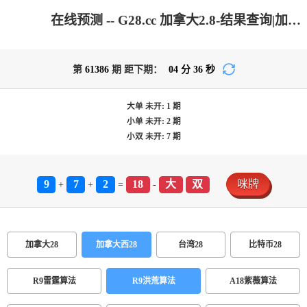
在线预测 -- G28.cc 加拿大2.8-结果查询|加拿大在线咪牌|加拿大2.8在线预测|加拿大2.8结果分析|加拿大2.8在线_专注研究在线_加拿大2.8 PC查询结果预测走势_官方数据!
第
61386
期 距下期：
04
分
36
秒
大单
未开:
1
期
小单
未开:
2
期
小双
未开:
7
期
9
7
2
18
大
双
咪牌
+
+
=
-
加拿大28
加拿大西28
台湾28
比特币28
R9雷霆算法
R9洪荒算法
A18紫薇算法